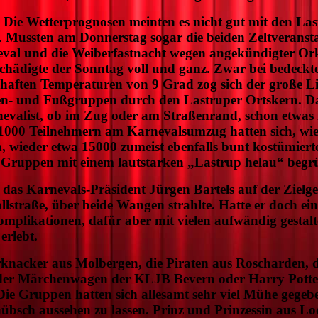
 Die Wetterprognosen meinten es nicht gut mit den Las
. Mussten am Donnerstag sogar die beiden Zeltveranst
eval und die Weiberfastnacht wegen angekündigter O
tschädigte der Sonntag voll und ganz. Zwar bei bedeck
shaften Temperaturen von 9 Grad zog sich der große 
n- und Fußgruppen durch den Lastruper Ortskern. D
valist, ob im Zug oder am Straßenrand, schon etwas 
1000 Teilnehmern am Karnevalsumzug hatten sich, wie
, wieder etwa 15000 zumeist ebenfalls bunt kostümier
die Gruppen mit einem lautstarken „Lastrup helau“ begr
das Karnevals-Präsident Jürgen Bartels auf der Zielg
llstraße, über beide Wangen strahlte. Hatte er doch e
mplikationen, dafür aber mit vielen aufwändig gestal
rlebt.
knacker aus Molbergen, die Piraten aus Roscharden, 
 der Märchenwagen der KLJB Bevern oder Harry Potte
Die Gruppen hatten sich allesamt sehr viel Mühe gegebe
bsch aussehen zu lassen. Prinz und Prinzessin aus Lo