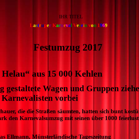
IHR TITEL
L
a
s
t
r
u
p
e
r
K
a
r
n
e
v
a
l
V
e
r
e
i
n
v
o
n
1
9
6
9
tumzug 2017
 Helau“ aus 15 000 Kehlen
 gestaltete Wagen und Gruppen ziehe
 Karnevalisten vorbei
hauer, die die Straßen säumten, hatten sich bunt kost
stark den Karnevalsumzug mit seinen über 1000 feierlust
as Ellmann, Münsterländische Tageszeitung