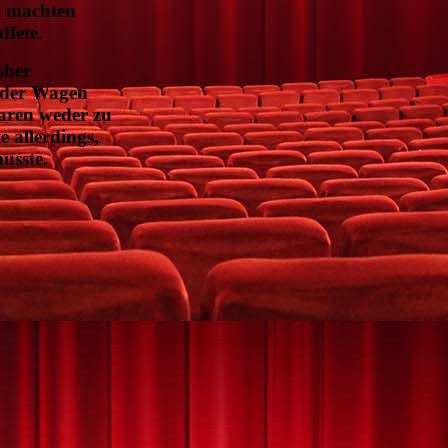
, machten
fete.
sher
t der Wagen
aren weder zu
 allerdings,
usste.