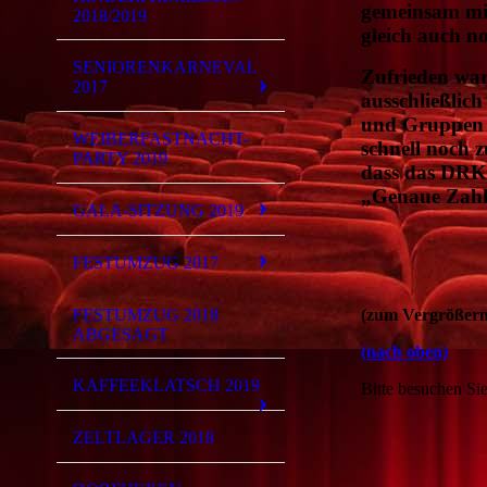
gemeinsam mi
2018/2019
gleich auch n
SENIORENKARNEVAL
Zufrieden war
2017
ausschließlic
und Gruppen a
WEIBERFASTNACHT-
schnell noch 
PARTY 2019
dass das DRK 
„Genaue Zahle
GALA-SITZUNG 2019
FESTUMZUG 2017
Fotos:
FESTUMZUG 2018
(zum Vergrößern,
ABGESAGT
(nach oben)
KAFFEEKLATSCH 2019
Bitte besuchen Sie
ZELTLAGER 2018