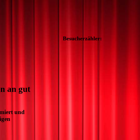
Besucherzähler:
n an gut
ümiert und
igen