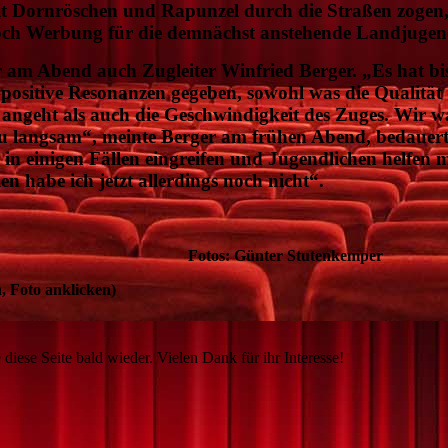
t Dornröschen und Rapunzel durch die Straßen zogen
och Werbung für die demnächst anstehende Landjugend
 am Abend auch Zugleiter Winfried Berger. „Es hat bi
h positive Resonanzen gegeben, sowohl was die Qualitä
ngeht als auch die Geschwindigkeit des Zuges. Wir w
zu langsam“, meinte Berger am frühen Abend, bedauerte
in einigen Fällen eingreifen und Jugendlichen helfen m
n habe ich jetzt allerdings noch nicht“.
 Günter Stutenkemper
 Foto anklicken)
 diese Seite bald wieder. Vielen Dank für ihr Interesse!