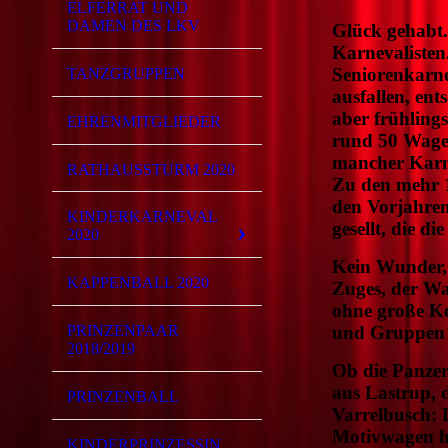
ELFERRAT UND
DAMEN DES LKV
Glück gehabt.
Karnevalisten
Seniorenkarn
TANZGRUPPEN
ausfallen, en
aber frühling
EHRENMITGLIEDER
rund 50 Wage
mancher Karne
RATHAUSSTURM 2020
Zu den mehr 
den Vorjahren
KINDERKARNEVAL
gesellt, die 
2020
Kein Wunder, 
KAPPENBALL 2020
Zuges, der Wa
ohne große Ko
PRINZENPAAR
und Gruppen e
2018/2019
Ob die Panzer
aus Lastrup,
PRINZENBALL
Varrelbusch: 
Motivwagen hü
KINDERPRINZESSIN