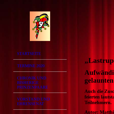
Fes
STARTSEITE
„Lastrup
TERMINE 2020
Aufwändig
CHRONIK UND
gelaunten
BISHERIGE
PRINZENPAARE
Auch die Zusc
feierten laut
VORSTAND UND
Teilnehmern.
EHRENSENAT
Autor: Matthi