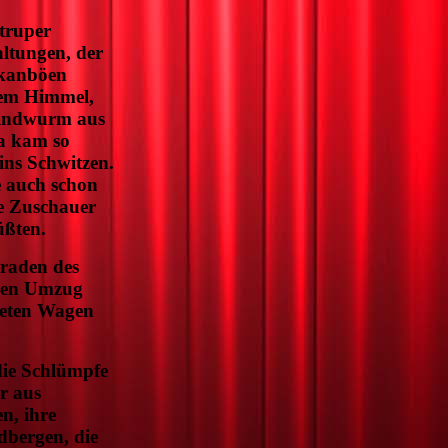
truper
altungen, der
rkanböen
tem Himmel,
Lindwurm aus
a kam so
ins Schwitzen.
 auch schon
te Zuschauer
üßten.
eraden des
inen Umzug
teten Wagen
die Schlümpfe
r aus
n, ihre
dbergen, die