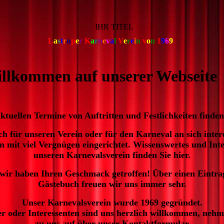
IHR TITEL
L
a
s
t
r
u
p
e
r
K
a
r
n
e
v
a
l
V
e
r
e
i
n
v
o
n
1
9
6
9
llkommen auf unserer Webseite
ktuellen Termine von Auftritten und Festlichkeiten finden 
sich für unseren Verein oder für den Karneval an sich inter
en mit viel Vergnügen eingerichtet. Wissenswertes und Int
unseren Karnevalsverein finden Sie hier.
 wir haben Ihren Geschmack getroffen! Über einen Eintra
Gästebuch freuen wir uns immer sehr.
Unser
Karnevalsverein
wurde 1969 gegründet.
r oder Interessenten sind uns herzlich willkommen, neh
zu uns auf über unser Kontaktformular