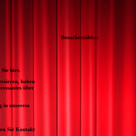
Besucherzähler:
Sie hier.
essieren, haben
eressantes über
g in unserem
men Sie Kontakt