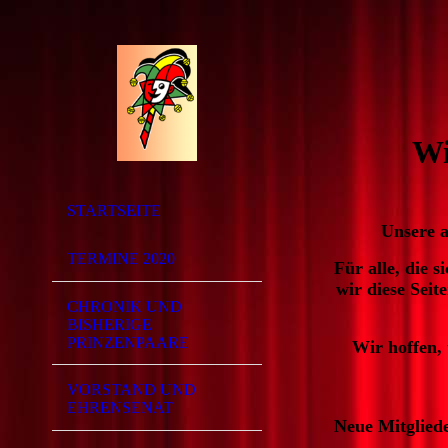
Wi
STARTSEITE
Unsere a
TERMINE 2020
Für alle, die 
wir diese Seit
CHRONIK UND
BISHERIGE
PRINZENPAARE
Wir hoffen,
VORSTAND UND
EHRENSENAT
Neue Mitgliede