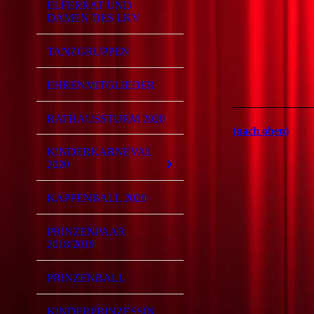
ELFERRAT UND
DAMEN DES LKV
TANZGRUPPEN
EHRENMITGLIEDER
RATHAUSSTURM 2020
(nach oben)
KINDERKARNEVAL
2020
KAPPENBALL 2020
PRINZENPAAR
2018/2019
PRINZENBALL
KINDERPRINZESSIN